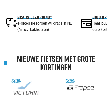
GRATIS BEZORGING*
€100‎ O
e-bikes bezorgen wij gratis in NL
Haal jou
(*m.u.v. bakfietsen)
euro kort
NIEUWE FIETSEN MET GROTE
KORTINGEN