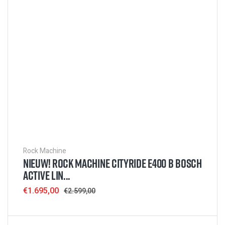
Rock Machine
NIEUW! ROCK MACHINE CITYRIDE E400 B BOSCH
ACTIVE LIN...
Sale
€1.695,00
Regular
€2.599,00
price
price