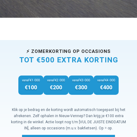
⚡ ZOMERKORTING OP OCCASIONS
TOT €500 EXTRA KORTING
vanaf €1.000
vanaf €2.000
vanaf €3.000
vanaf €4.000
€100
€200
€300
€400
Klik op je bedrag en de korting wordt automatisch toegepast bij het
afrekenen. Zelf ophalen in Nieuw-Vennep? Dan krijg je €100 extra
korting in de winkel. Actie loopt nog t/m [VUL DE JUISTE EINDDATUM
IN], alleen op occasions (m.u.v. bakfietsen). Op = op.