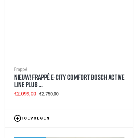
Frappé
NIEUW! FRAPPÉ E-CITY COMFORT BOSCH ACTIVE
LINE PLUS ...
Sale
€2.099,00
Regular
€2.750,00
price
price
TOEVOEGEN