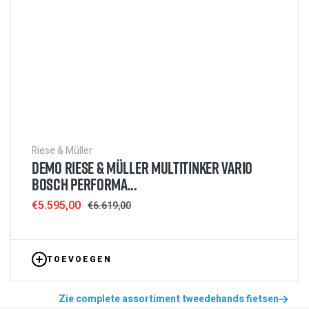
Riese & Müller
DEMO RIESE & MÜLLER MULTITINKER VARIO
BOSCH PERFORMA...
Sale
€5.595,00
Regular
€6.619,00
price
price
TOEVOEGEN
Zie complete assortiment tweedehands fietsen