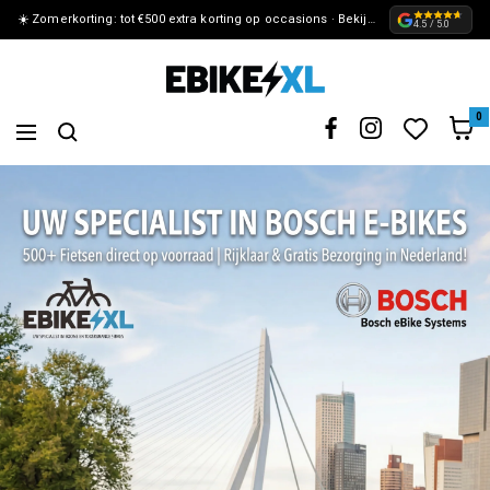
☀️ Zomerkorting: tot €500 extra korting op occasions · Bekijk de actie »
METEEN
4.5 / 5.0
NAAR
eBikeXL
DE
0
Navigation
CONTENT