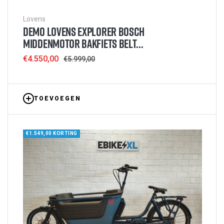
Lovens
DEMO LOVENS EXPLORER BOSCH
MIDDENMOTOR BAKFIETS BELT...
Sale
€4.550,00
Regular
€5.999,00
price
price
TOEVOEGEN
€1.549,00 KORTING