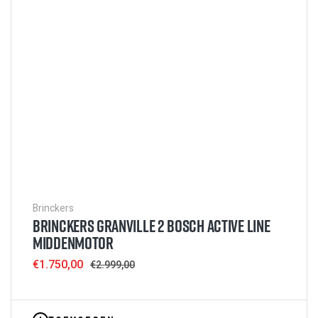
Brinckers
BRINCKERS GRANVILLE 2 BOSCH ACTIVE LINE
MIDDENMOTOR
Sale
€1.750,00
Regular
€2.999,00
price
price