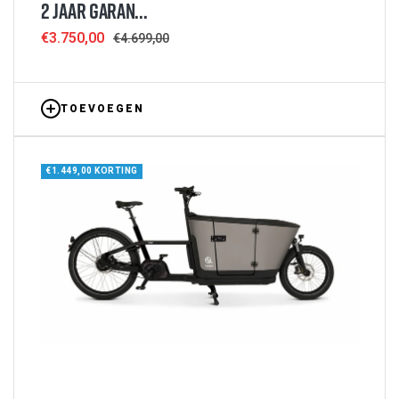
2 JAAR GARAN...
Sale
€3.750,00
Regular
€4.699,00
price
price
TOEVOEGEN
€1.449,00 KORTING