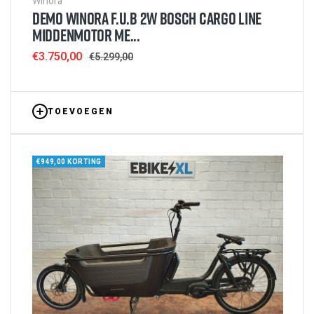
Winora
DEMO WINORA F.U.B 2W BOSCH CARGO LINE
MIDDENMOTOR ME...
Sale
€3.750,00
Regular
€5.299,00
price
price
TOEVOEGEN
€949,00 KORTING