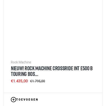
Rock Machine
NIEUW! ROCK MACHINE CROSSRIDE INT E500 B
TOURING BOS...
Sale
€1.435,00
Regular
€1.795,00
price
price
TOEVOEGEN