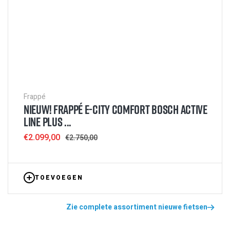
Frappé
NIEUW! FRAPPÉ E-CITY COMFORT BOSCH ACTIVE
LINE PLUS ...
Sale
€2.099,00
Regular
€2.750,00
price
price
TOEVOEGEN
Zie complete assortiment nieuwe fietsen