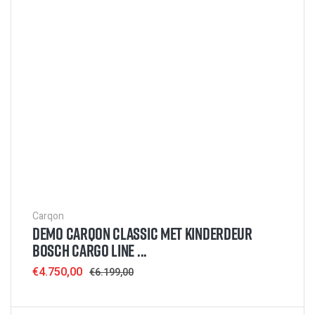
Carqon
DEMO CARQON CLASSIC MET KINDERDEUR
BOSCH CARGO LINE ...
Sale
€4.750,00
Regular
€6.199,00
price
price