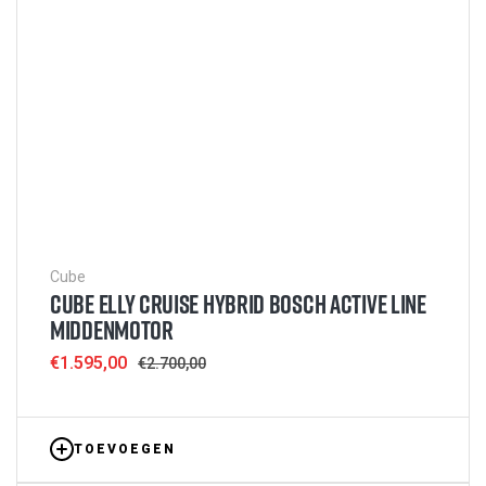
Cube
CUBE ELLY CRUISE HYBRID BOSCH ACTIVE LINE
MIDDENMOTOR
Sale
€1.595,00
Regular
€2.700,00
price
price
TOEVOEGEN