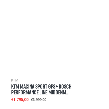
KTM
KTM MACINA SPORT GPS+ BOSCH
PERFORMANCE LINE MIDDENM...
Sale
€1.795,00
Regular
€3.999,00
price
price