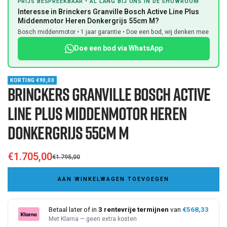
PRIJS BESPREEKBAAR • AL LANG BIJ ONS IN DE SHOWROOM
to
to
to
to
to
to
Interesse in Brinckers Granville Bosch Active Line Plus
slide
slide
slide
slide
slide
slide
Middenmotor Heren Donkergrijs 55cm M?
1
2
3
4
5
6
Bosch middenmotor • 1 jaar garantie • Doe een bod, wij denken mee
Doe een bod via WhatsApp
KORTING €90,00
Brinckers Granville Bosch Active
Line Plus Middenmotor Heren
Donkergrijs 55cm M
€1.705,00
€1.795,00
Sale
Regular
price
AAN WINKELWAGEN TOEVOEGEN
price
Betaal later of in
3 rentevrije termijnen
van
€568,33
Met Klarna — geen extra kosten