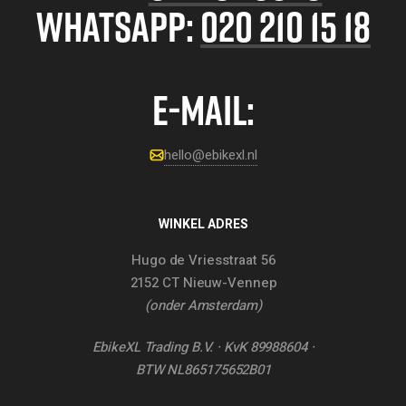
WHATSAPP:
020 210 15 18
E-MAIL:
hello@ebikexl.nl
WINKEL ADRES
Hugo de Vriesstraat 56
2152 CT Nieuw-Vennep
(onder Amsterdam)
EbikeXL Trading B.V. · KvK 89988604 ·
BTW NL865175652B01