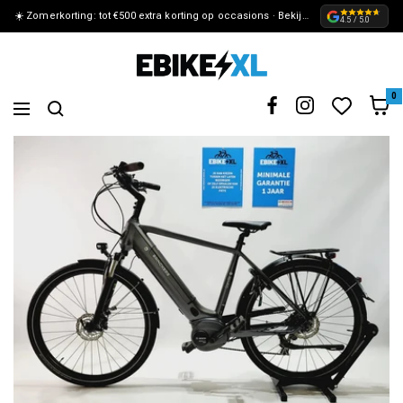
☀️ Zomerkorting: tot €500 extra korting op occasions · Bekijk de actie »
METEEN
4.5 / 5.0
NAAR
eBikeXL
DE
0
Navigation
CONTENT