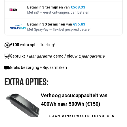
Betaal in
3 termijnen
van
€568,33
Met in3 — eerst ontvangen, dan betalen
Betaal in
30 termijnen
van
€56,83
Met SprayPay — flexibel gespreid betalen
€100
extra ophaalkorting!
Gebruikt
1 jaar garantie
, demo / nieuw
2 jaar garantie
Gratis bezorging + Rijklaarmaken
Extra Opties:
Verhoog accucappaciteit van
400Wh naar 500Wh (
€150
)
+ AAN WINKELWAGEN TOEVOEGEN