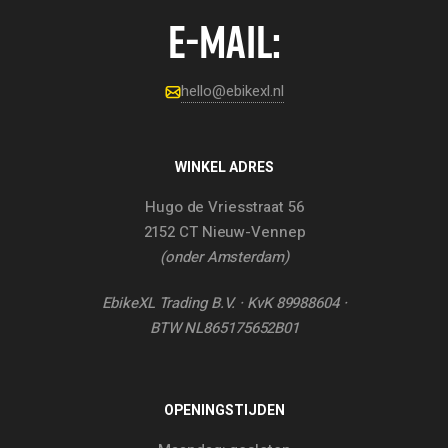
E-MAIL:
hello@ebikexl.nl
WINKEL ADRES
Hugo de Vriesstraat 56
2152 CT Nieuw-Vennep
(onder Amsterdam)
EbikeXL Trading B.V. · KvK 89988604 ·
BTW NL865175652B01
OPENINGSTIJDEN