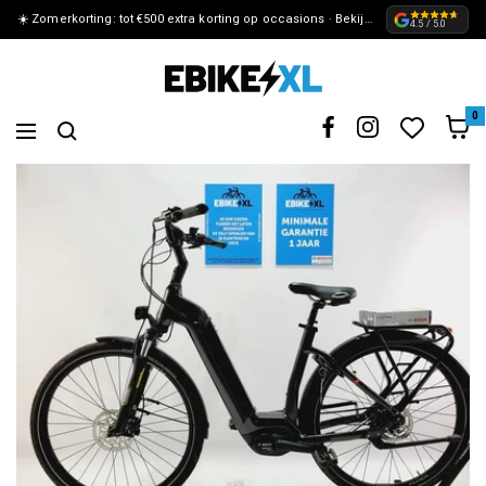
☀️ Zomerkorting: tot €500 extra korting op occasions · Bekijk de actie »
METEEN
4.5 / 5.0
NAAR
eBikeXL
DE
0
Navigation
CONTENT