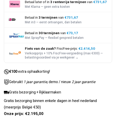
Betaal later of in
3 rentevrije termijnen
van
€731,67
Met Klarna — geen extra kosten
Betaal in
3 termijnen
van
€731,67
Met in3 — eerst ontvangen, dan betalen
Betaal in
30 termijnen
van
€73,17
Met SprayPay — flexibel gespreid betalen
Fiets van de zaak?
FiscFree-prijs:
€2.414,50
Verkoopprijs + 10% FiscFree-vergoeding (max €300) —
belastingvoordeel via je werkgever →
€100
extra ophaalkorting!
Gebruikt
1 jaar garantie
, demo / nieuw
2 jaar garantie
Gratis bezorging + Rijklaarmaken
Gratis bezorging binnen enkele dagen in heel nederland
(meerprijs België €50)
Onze prijs: €2.195,00