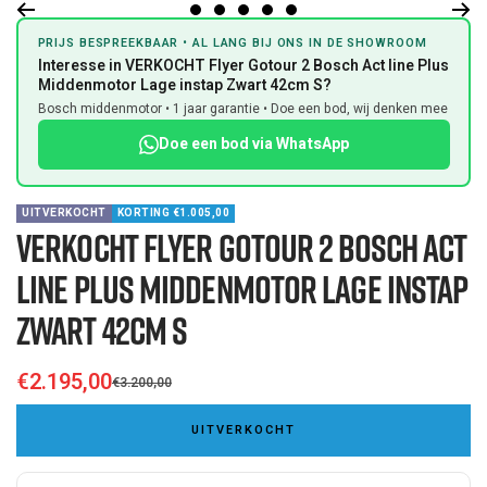
Go
Go
Go
Go
Go
PRIJS BESPREEKBAAR • AL LANG BIJ ONS IN DE SHOWROOM
to
to
to
to
to
Interesse in VERKOCHT Flyer Gotour 2 Bosch Act line Plus
slide
slide
slide
slide
slide
Middenmotor Lage instap Zwart 42cm S?
1
2
3
4
5
Bosch middenmotor • 1 jaar garantie • Doe een bod, wij denken mee
Doe een bod via WhatsApp
UITVERKOCHT
KORTING €1.005,00
VERKOCHT Flyer Gotour 2 Bosch Act
line Plus Middenmotor Lage instap
Zwart 42cm S
€2.195,00
€3.200,00
Sale
Regular
price
UITVERKOCHT
price