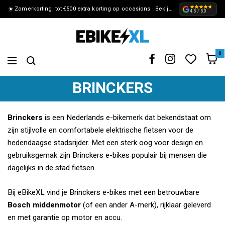
☀️ Zomerkorting: tot €500 extra korting op occasions · Bekijk de actie »
METEEN
4.5 / 5.0
NAAR
eBikeXL
DE
0
Navigation
CONTENT
BRINCKERS
Brinckers
is een Nederlands e-bikemerk dat bekendstaat om
zijn stijlvolle en comfortabele elektrische fietsen voor de
hedendaagse stadsrijder. Met een sterk oog voor design en
gebruiksgemak zijn Brinckers e-bikes populair bij mensen die
dagelijks in de stad fietsen.
Bij eBikeXL vind je Brinckers e-bikes met een betrouwbare
Bosch middenmotor
(of een ander A-merk), rijklaar geleverd
en met garantie op motor en accu.