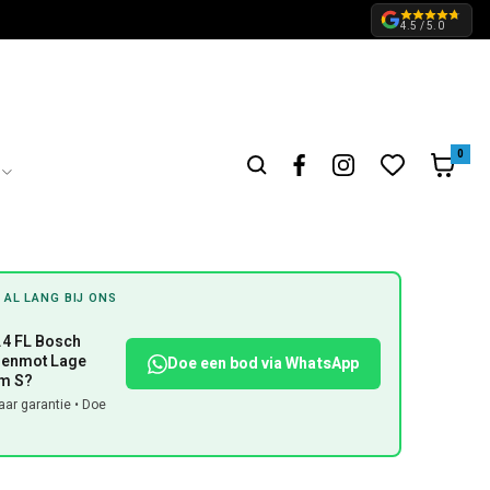
4.5 / 5.0
0
 AL LANG BIJ ONS
9.4 FL Bosch
ddenmot Lage
Doe een bod via WhatsApp
cm S?
ar garantie • Doe