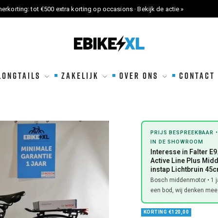
erkorting: tot €500 extra korting op occasions · Bekijk de actie »
eBikeXL
LONGTAILS
ZAKELIJK
OVER ONS
CONTACT
PRIJS BESPREEKBAAR •
IN DE SHOWROOM
Interesse in Falter E
Active Line Plus Mi
instap Lichtbruin 45
Bosch middenmotor • 1 ja
een bod, wij denken mee
KORTING €120,00