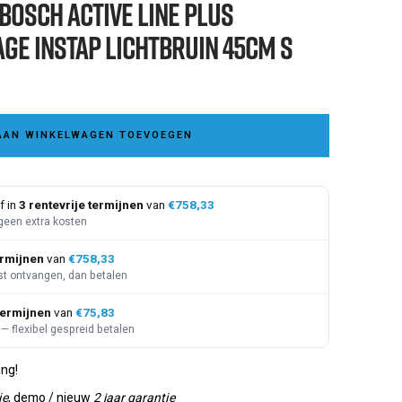
 Bosch Active Line Plus
ge instap Lichtbruin 45cm S
AAN WINKELWAGEN TOEVOEGEN
f in
3 rentevrije termijnen
van
€758,33
geen extra kosten
ermijnen
van
€758,33
st ontvangen, dan betalen
termijnen
van
€75,83
— flexibel gespreid betalen
ing!
ie
, demo / nieuw
2 jaar garantie