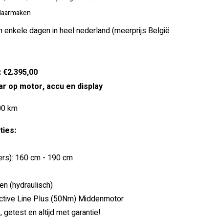
klaarmaken
n enkele dagen in heel nederland (meerprijs België
: €2.395,00
ar op motor, accu en display
00 km
ies:
ders): 160 cm - 190 cm
n (hydraulisch)
ctive Line Plus (50Nm) Middenmotor
getest en altijd met garantie!