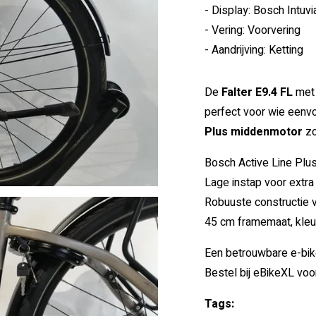
- Display: Bosch Intuvi
- Vering: Voorvering
- Aandrijving: Ketting
De
Falter E9.4 FL
met 
perfect voor wie eenv
Plus middenmotor
zo
Bosch Active Line Plu
Lage instap voor extra
Robuuste constructie v
45 cm framemaat, kleur
Een betrouwbare e-bik
Bestel bij eBikeXL voor
Tags: