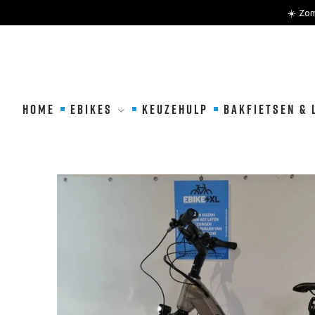
☀️ Zom
METEEN
NAAR
DE
HOME
EBIKES
KEUZEHULP
BAKFIETSEN & 
CONTENT