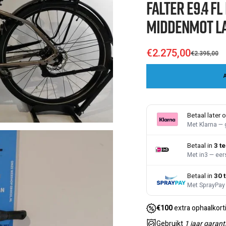
Falter E9.4 FL
Middenmot La
€2.275,00
€2.395,00
Sale
Regular
price
price
Betaal later o
Met Klarna — 
Betaal in
3 t
Met in3 — eer
Betaal in
30 
Met SprayPay 
€100
extra ophaalkort
Gebruikt
1 jaar garant