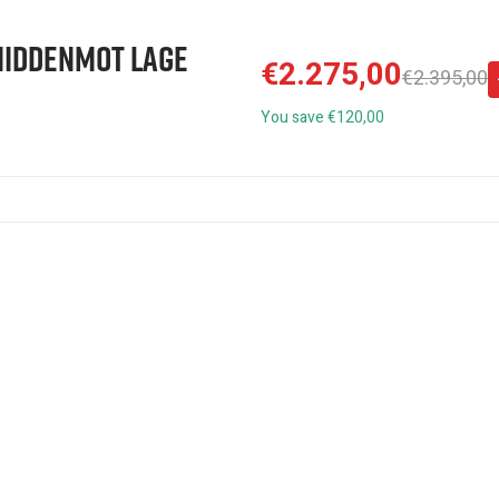
 Middenmot Lage
€2.275,00
€2.395,00
You save €120,00