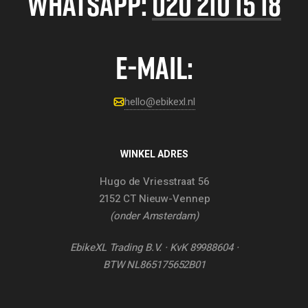
WHATSAPP:
020 210 15 18
E-MAIL:
hello@ebikexl.nl
WINKEL ADRES
Hugo de Vriesstraat 56
2152 CT Nieuw-Vennep
(onder Amsterdam)
EbikeXL Trading B.V. · KvK 89988604 ·
BTW NL865175652B01