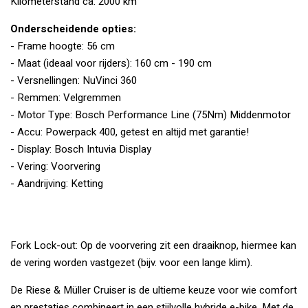
Kilometerstand ca: 2000 km
Onderscheidende opties:
- Frame hoogte: 56 cm
- Maat (ideaal voor rijders): 160 cm - 190 cm
- Versnellingen: NuVinci 360
- Remmen: Velgremmen
- Motor Type: Bosch Performance Line (75Nm) Middenmotor
- Accu: Powerpack 400, getest en altijd met garantie!
- Display: Bosch Intuvia Display
- Vering: Voorvering
- Aandrijving: Ketting
Fork Lock-out: Op de voorvering zit een draaiknop, hiermee kan
de vering worden vastgezet (bijv. voor een lange klim).
De Riese & Müller Cruiser is de ultieme keuze voor wie comfort
en prestaties combineert in een stijlvolle hybride e-bike. Met de