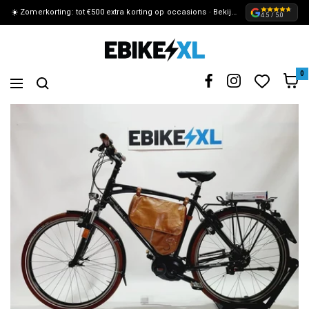
☀️ Zomerkorting: tot €500 extra korting op occasions · Bekijk de actie »
METEEN
4.5 / 5.0
NAAR
eBikeXL
DE
0
Navigation
CONTENT