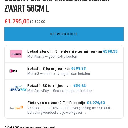
Zwart 56cm L
€1.795,00
€2.800,00
Sale
Regular
price
UITVERKOCHT
price
Betaal later of in
3 rentevrije termijnen
van
€598,33
Met Klarna — geen extra kosten
Betaal in
3 termijnen
van
€598,33
Met in3 — eerst ontvangen, dan betalen
Betaal in
30 termijnen
van
€59,83
Met SprayPay — flexibel gespreid betalen
Fiets van de zaak?
FiscFree-prijs:
€1.974,50
Verkoopprijs + 10% FiscFree-vergoeding (max €300) —
belastingvoordeel via je werkgever →