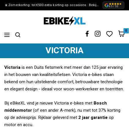
☀️ Zomerkorting: tot €500 extra korting op occasions · Bekijk de actie »
METEEN
4.5 / 5.0
NAAR
eBikeXL
DE
0
Navigation
CONTENT
VICTORIA
Victoria
is een Duits fietsmerk met meer dan 125 jaar ervaring
in het bouwen van kwaliteitsfietsen. Victoria e-bikes staan
bekend om hun uitstekende comfort, betrouwbare technologie
en elegant design - ideaal voor woon-werkverkeer en toerritten.
Bij eBikeXL vind je nieuwe Victoria e-bikes met
Bosch
middenmotor
(of een ander A-merk), nu met tot 37% korting
op de adviesprijs. Rijklaar geleverd met
2 jaar garantie
op
motor en accu.