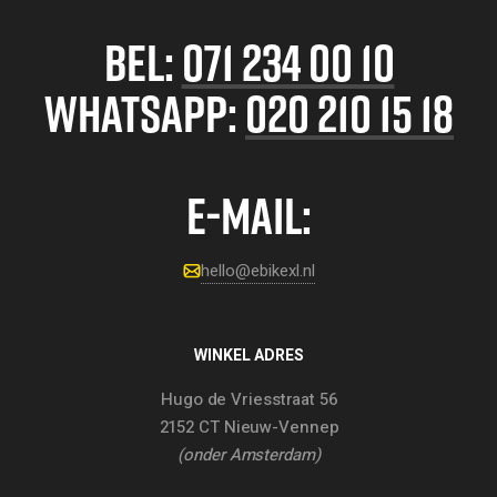
BEL:
071 234 00 10
WHATSAPP:
020 210 15 18
E-MAIL:
hello@ebikexl.nl
WINKEL ADRES
Hugo de Vriesstraat 56
2152 CT Nieuw-Vennep
(onder Amsterdam)