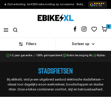
☀️ Zomerkorting: tot €500 extra korting op occasions · Bekijk de actie »
METEEN
4.5 / 5.0
NAAR
eBikeXL
DE
0
Navigation
CONTENT
Filters
Sorteer op
1-2 jaar garantie
100% geïnspecteerd
Gratis bezorging NL
Rijklaar g
Stadsfietsen
Bij eBikeXL vind je een uitgebreid aanbod elektrische stadsfietsen —
ideaal voor dagelijks woon-werkverkeer, boodschappen en stadse
ritten. Onze e-bikes combineren comfort, stijl en betrouwbaarheid
dankzij de bewezen Bosch middenmotor, en worden rijklaar geleverd
met minimaal 1 jaar garantie.