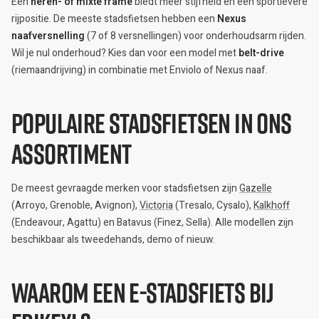
Een
heren- of mixte frame
biedt meer stijfheid en een sportievere
rijpositie. De meeste stadsfietsen hebben een
Nexus
naafversnelling
(7 of 8 versnellingen) voor onderhoudsarm rijden.
Wil je nul onderhoud? Kies dan voor een model met
belt-drive
(riemaandrijving) in combinatie met Enviolo of Nexus naaf.
Populaire stadsfietsen in ons
assortiment
De meest gevraagde merken voor stadsfietsen zijn
Gazelle
(Arroyo, Grenoble, Avignon),
Victoria
(Tresalo, Cysalo),
Kalkhoff
(Endeavour, Agattu) en Batavus (Finez, Sella). Alle modellen zijn
beschikbaar als tweedehands, demo of nieuw.
Waarom een e-stadsfiets bij