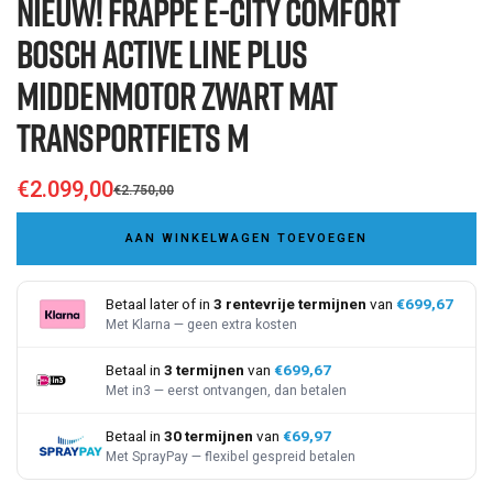
NIEUW! Frappé e-City Comfort
slide
slide
slide
slide
slide
slide
slide
slide
1
2
3
4
5
6
7
8
9
10
11
12
13
14
15
16
Bosch Active Line Plus
17
18
19
20
21
22
23
24
Middenmotor Zwart Mat
Transportfiets M
€2.099,00
€2.750,00
Sale
Regular
price
AAN WINKELWAGEN TOEVOEGEN
price
Betaal later of in
3 rentevrije termijnen
van
€699,67
Met Klarna — geen extra kosten
Betaal in
3 termijnen
van
€699,67
Met in3 — eerst ontvangen, dan betalen
Betaal in
30 termijnen
van
€69,97
Met SprayPay — flexibel gespreid betalen