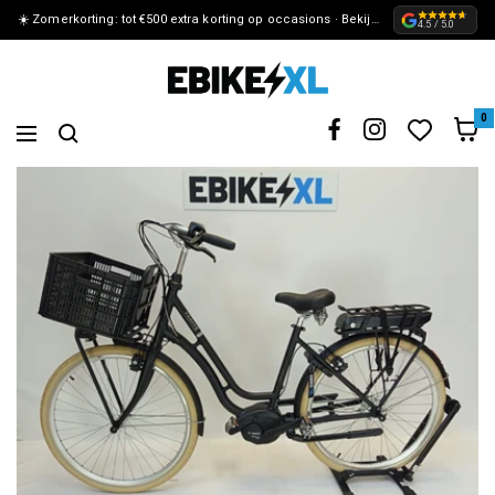
☀️ Zomerkorting: tot €500 extra korting op occasions · Bekijk de actie »
METEEN
4.5 / 5.0
NAAR
eBikeXL
DE
0
Navigation
CONTENT