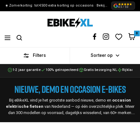
☀️ Zomerkorting: tot €500 extra korting op occasions · Bekijk de actie »
METEEN
4.5 / 5.0
NAAR
eBikeXL
DE
0
Navigation
CONTENT
Filters
Sorteer op
1-2 jaar garantie
100% geïnspecteerd
Gratis bezorging NL
Rijklaar g
Nieuwe, demo en occasion e-bikes
Bij eBikeXL vind je het grootste aanbod nieuwe, demo en
occasion
elektrische fietsen
van Nederland — op één overzichtelijke plek. Meer
dan 300 modellen op voorraad, dagelijks wisselend, van 60+ merken.
Het merendeel is voorzien van een betrouwbare
Bosch middenmotor
— wij zijn officieel Bosch specialist. Alle fietsen zijn 100% technisch
geïnspecteerd door onze gecertificeerde monteurs en worden rijklaar
geleverd.