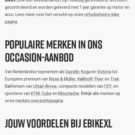
bikes
(ook wel tweedehands) zijn volledig gereviseerd, technisch
gecontroleerd en worden geleverd met 1 jaar garantie op motor en
accu. Lees meer over het verschil op onze
refurbished e-bike
pagina
.
Populaire merken in ons
occasion-aanbod
Van Nederlandse topmerken als
Gazelle
,
Koga
en
Victoria
tot
Europees premium van
Riese & Müller
,
Kalkhoff
,
Flyer
en
Trek
.
Bakfietsen van
Urban Arrow
, compacte modellen van
I:SY
, en
sportieve van
KTM
,
Cube
en
Moustache
. Bekijk alle merken op
onze
merken overzichtspagina
.
Jouw voordelen bij eBikeXL