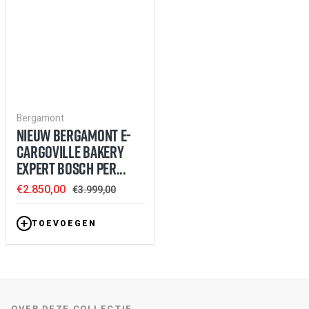
Bergamont
NIEUW BERGAMONT E-
CARGOVILLE BAKERY
EXPERT BOSCH PER...
Sale
€2.850,00
Regular
€3.999,00
price
price
TOEVOEGEN
OVER DEZE COLLECTIE