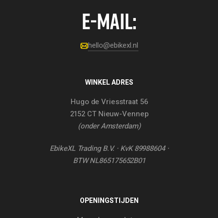
E-MAIL:
hello@ebikexl.nl
WINKEL ADRES
Hugo de Vriesstraat 56
2152 CT Nieuw-Vennep
(onder Amsterdam)
EbikeXL Trading B.V. · KvK 89988604 ·
BTW NL865175652B01
OPENINGSTIJDEN