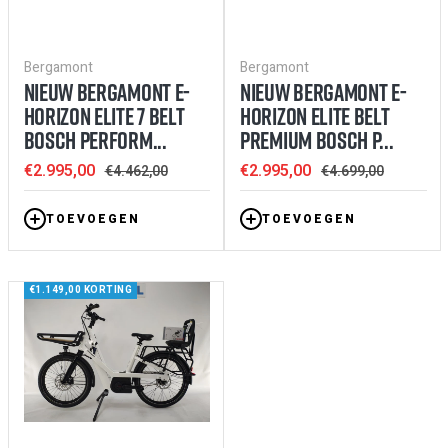
Bergamont
Bergamont
NIEUW BERGAMONT E-
NIEUW BERGAMONT E-
HORIZON ELITE 7 BELT
HORIZON ELITE BELT
BOSCH PERFORM...
PREMIUM BOSCH P...
Sale
Sale
€2.995,00
€2.995,00
Regular
Regular
€4.462,00
€4.699,00
price
price
price
price
TOEVOEGEN
TOEVOEGEN
€1.149,00 KORTING