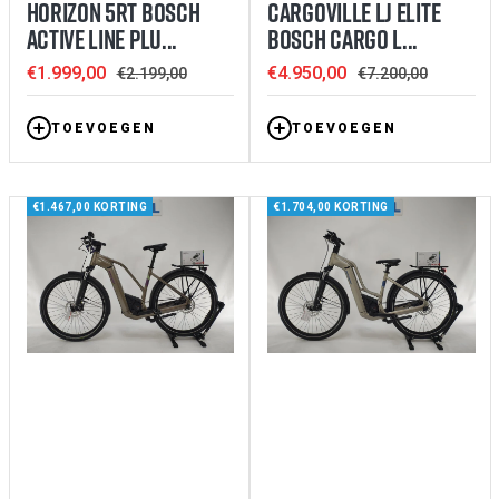
HORIZON 5RT BOSCH
CARGOVILLE LJ ELITE
ACTIVE LINE PLU...
BOSCH CARGO L...
Sale
Sale
€1.999,00
€4.950,00
Regular
Regular
€2.199,00
€7.200,00
price
price
price
price
TOEVOEGEN
TOEVOEGEN
€1.467,00 KORTING
€1.704,00 KORTING