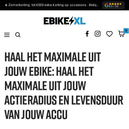
☀️ Zomerkorting: tot €500 extra korting op occasions · Bekijk de actie »
METEEN
4.5 / 5.0
NAAR
eBikeXL
DE
0
Navigation
CONTENT
Haal het maximale uit
jouw eBike: Haal het
maximale uit jouw
Actieradius en Levensduur
van jouw Accu