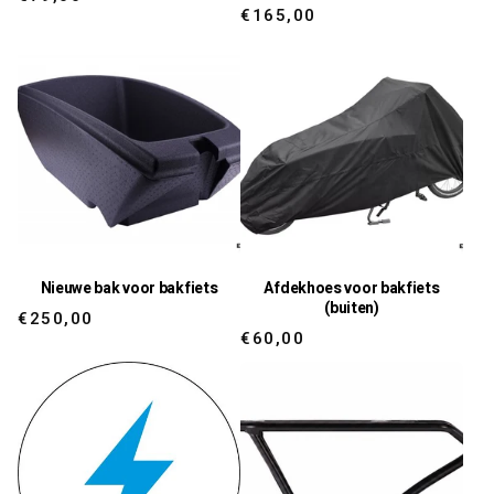
Regular
€165,00
price
price
Nieuwe bak voor bakfiets
Afdekhoes voor bakfiets
(buiten)
Regular
€250,00
Regular
€60,00
price
price