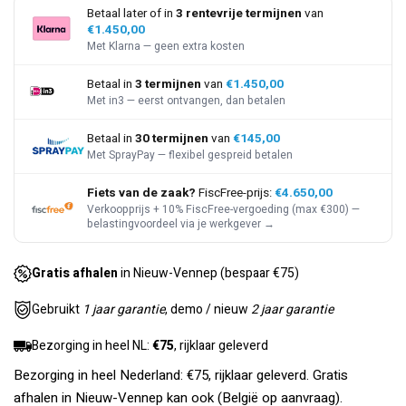
Betaal later of in
3 rentevrije termijnen
van
€1.450,00
Met Klarna — geen extra kosten
Betaal in
3 termijnen
van
€1.450,00
Met in3 — eerst ontvangen, dan betalen
Betaal in
30 termijnen
van
€145,00
Met SprayPay — flexibel gespreid betalen
Fiets van de zaak?
FiscFree-prijs:
€4.650,00
Verkoopprijs + 10% FiscFree-vergoeding (max €300) —
belastingvoordeel via je werkgever →
Gratis afhalen
in Nieuw-Vennep (bespaar €75)
Gebruikt
1 jaar garantie
, demo / nieuw
2 jaar garantie
Bezorging in heel NL:
€75
, rijklaar geleverd
Bezorging in heel Nederland: €75, rijklaar geleverd. Gratis
afhalen in Nieuw-Vennep kan ook (België op aanvraag).