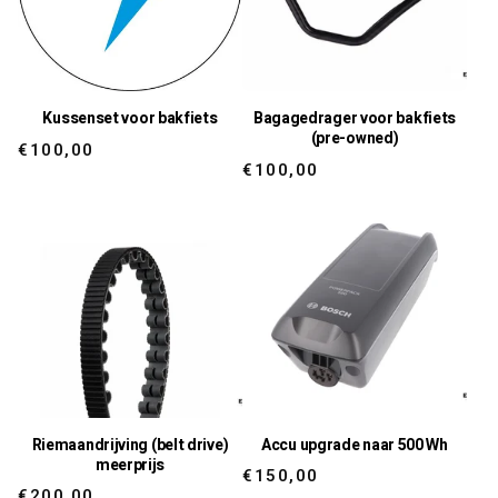
Γ
Kussenset voor bakfiets
Bagagedrager voor bakfiets
(pre-owned)
Regular
€100,00
Regular
€100,00
price
price
Riemaandrijving (belt drive)
Accu upgrade naar 500 Wh
meerprijs
Regular
€150,00
Regular
€200,00