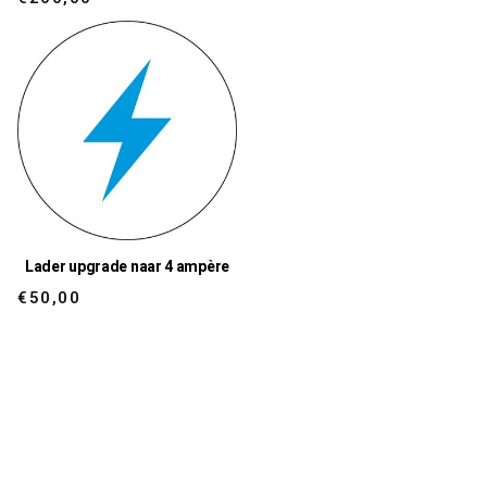
price
price
Lader upgrade naar 4 ampère
Regular
€50,00
price