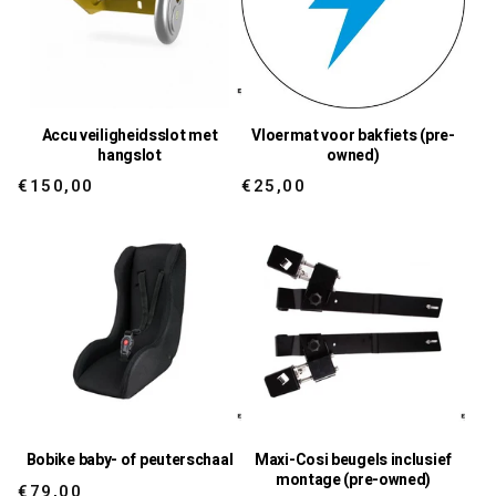
Accu veiligheidsslot met
Vloermat voor bakfiets (pre-
hangslot
owned)
Regular
Regular
€150,00
€25,00
price
price
Bobike baby- of peuterschaal
Maxi-Cosi beugels inclusief
montage (pre-owned)
Regular
€79,00