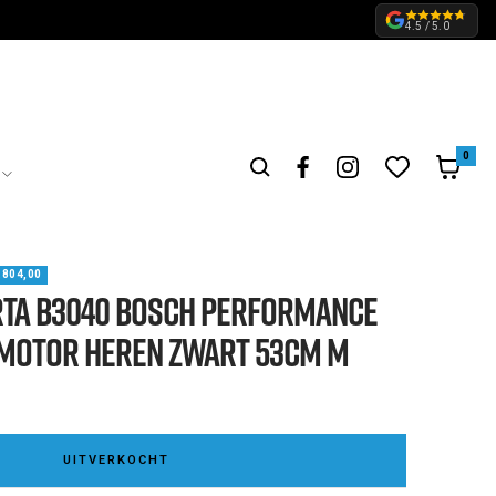
4.5 / 5.0
0
.804,00
ta B3040 Bosch Performance
motor Heren Zwart 53cm M
UITVERKOCHT