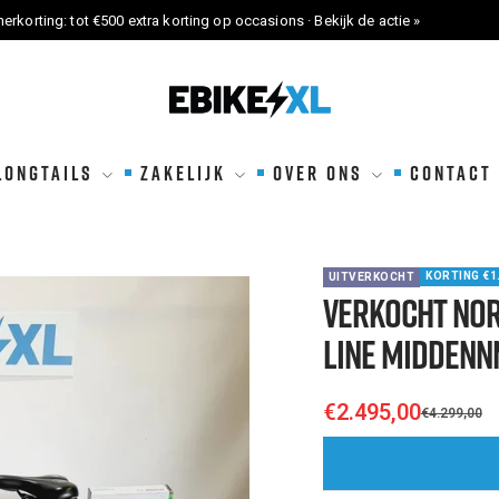
erkorting: tot €500 extra korting op occasions · Bekijk de actie »
eBikeXL
LONGTAILS
ZAKELIJK
OVER ONS
CONTACT
KORTING €1
UITVERKOCHT
VERKOCHT Nor
Line Middenn
€2.495,00
€4.299,00
Sale
Regular
price
price