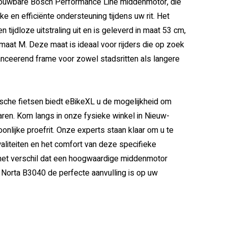
rouwbare Bosch Performance Line middenmotor, die
jke en efficiënte ondersteuning tijdens uw rit. Het
n tijdloze uitstraling uit en is geleverd in maat 53 cm,
aat M. Deze maat is ideaal voor rijders die op zoek
anceerend frame voor zowel stadsritten als langere
rische fietsen biedt eBikeXL u de mogelijkheid om
aren. Kom langs in onze fysieke winkel in Nieuw-
nlijke proefrit. Onze experts staan klaar om u te
waliteiten en het comfort van deze specifieke
f het verschil dat een hoogwaardige middenmotor
 Norta B3040 de perfecte aanvulling is op uw