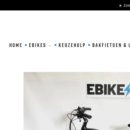
☀️ Zom
METEEN
NAAR
DE
HOME
EBIKES
KEUZEHULP
BAKFIETSEN & 
CONTENT