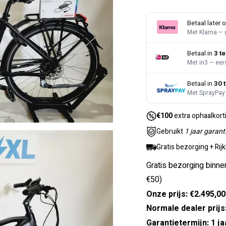
Betaal later o
Met Klarna — 
Betaal in
3 t
Met in3 — eer
Betaal in
30 
Met SprayPay 
€100
extra ophaalkort
Gebruikt
1 jaar garant
Gratis bezorging + Rij
Gratis bezorging binne
€50)
Onze prijs: €2.495,00
Normale dealer prijs
Garantietermijn: 1 ja