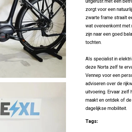
uitgerust met een bet
zorgt voor een natuurli
zwarte frame straalt ee
wat overeenkomt met m
zijn naar een goed bal
tochten.
Als specialist in elekt
deze Norta zelf te erv
Vennep voor een persoo
adviseren over de rijk
uitvoering. Ervaar zel
maakt en ontdek of de
dagelijkse mobiliteit.
Tags: