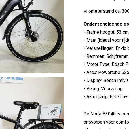
Kilometerstand ca: 30
Onderscheidende opt
- Frame hoogte: 53 cm
- Maat (ideaal voor rij
- Versnellingen: Enviol
- Remmen: Schijfremme
- Motor Type: Bosch 
- Accu: Powertube 625, 
- Display: Bosch Intivi
- Vering: Voorvering
- Aandrijving: Belt-Driv
De Norta B3040 is een s
ontworpen voor comfor