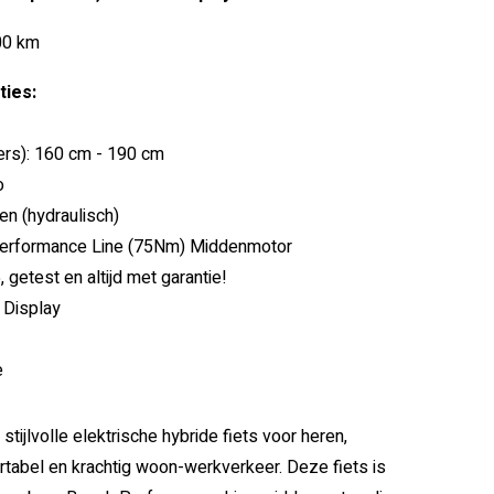
00 km
ies:
ders): 160 cm - 190 cm
o
n (hydraulisch)
Performance Line (75Nm) Middenmotor
getest en altijd met garantie!
a Display
e
tijlvolle elektrische hybride fiets voor heren,
tabel en krachtig woon-werkverkeer. Deze fiets is