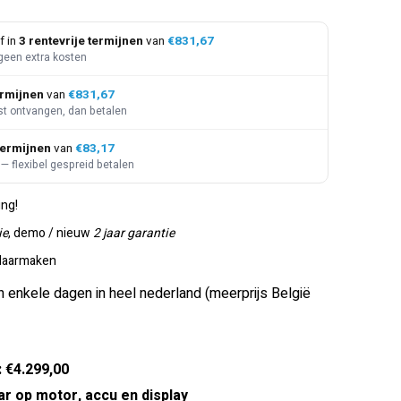
f in
3 rentevrije termijnen
van
€831,67
geen extra kosten
ermijnen
van
€831,67
st ontvangen, dan betalen
termijnen
van
€83,17
— flexibel gespreid betalen
ing!
ie
, demo / nieuw
2 jaar garantie
klaarmaken
n enkele dagen in heel nederland (meerprijs België
: €4.299,00
ar op motor, accu en display