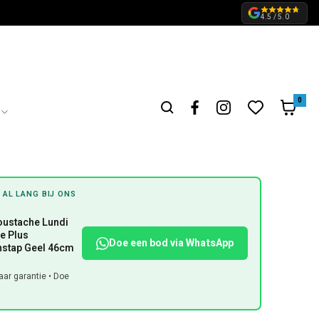
4.5 / 5.0
0
 AL LANG BIJ ONS
oustache Lundi
ne Plus
Doe een bod via WhatsApp
nstap Geel 46cm
ar garantie • Doe