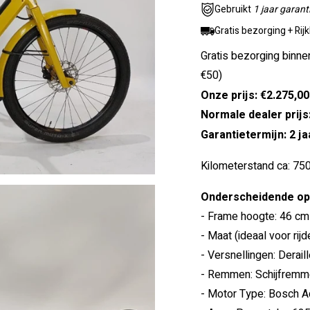
Gebruikt
1 jaar garant
Gratis bezorging + Rij
Gratis bezorging binne
€50)
Onze prijs: €2.275,00
Normale dealer prijs
Garantietermijn: 2 ja
Kilometerstand ca: 75
Onderscheidende opt
- Frame hoogte: 46 cm
- Maat (ideaal voor rij
- Versnellingen: Deraill
- Remmen: Schijfremme
- Motor Type: Bosch A