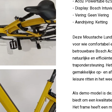
- Accu: Powertube 625, 
- Display: Bosch Intuvi
- Vering: Geen Vering
- Aandrijving: Ketting
Deze Moustache Lundi 
voor wie comfortabel e
betrouwbare Bosch Act
natuurlijke en efficiën
trapondersteuning. Het
gemakkelijke op- en af
leisure ritten in het w
Als demo-model is dez
biedt om een kwalitat
Het frame heeft een ma