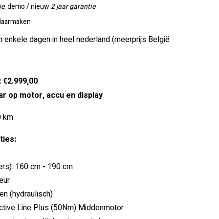
ie
, demo / nieuw
2 jaar garantie
klaarmaken
n enkele dagen in heel nederland (meerprijs België
: €2.999,00
ar op motor, accu en display
0 km
ies:
ders): 160 cm - 190 cm
eur
n (hydraulisch)
ctive Line Plus (50Nm) Middenmotor