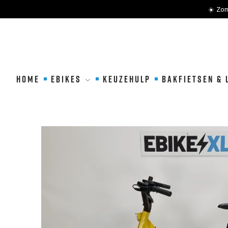
☀️ Zom
METEEN
NAAR
DE
HOME
EBIKES
KEUZEHULP
BAKFIETSEN & 
CONTENT