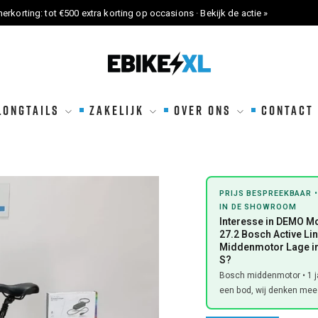
erkorting: tot €500 extra korting op occasions · Bekijk de actie »
eBikeXL
LONGTAILS
ZAKELIJK
OVER ONS
CONTACT
PRIJS BESPREEKBAAR •
IN DE SHOWROOM
Interesse in DEMO M
27.2 Bosch Active Li
Middenmotor Lage i
S?
Bosch middenmotor • 1 ja
een bod, wij denken mee