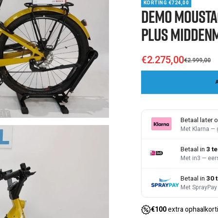
KORTING €724,00
DEMO Moustach
Plus Middenm
€2.275,00
€2.999,00
Sale
Regular
price
price
Betaal later o
Met Klarna — 
Betaal in
3 t
Met in3 — eer
Betaal in
30 
Met SprayPay 
€100
extra ophaalkort