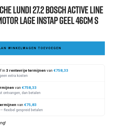
e Lundi 27.2 Bosch Active Line
otor Lage instap Geel 46cm S
AAN WINKELWAGEN TOEVOEGEN
f in
3 rentevrije termijnen
van
€758,33
geen extra kosten
ermijnen
van
€758,33
st ontvangen, dan betalen
termijnen
van
€75,83
— flexibel gespreid betalen
ing!